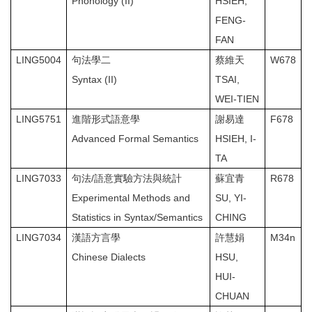
Phonology (II)
HSIEH,
FENG-
FAN
LING5004
句法學二
蔡維天
W678
Syntax (II)
TSAI,
WEI-TIEN
LING5751
進階形式語意學
謝易達
F678
Advanced Formal Semantics
HSIEH, I-
TA
LING7033
句法/語意實驗方法與統計
蘇宜青
R678
Experimental Methods and
SU, YI-
Statistics in Syntax/Semantics
CHING
LING7034
漢語方言學
許慧娟
M34n
Chinese Dialects
HSU,
HUI-
CHUAN