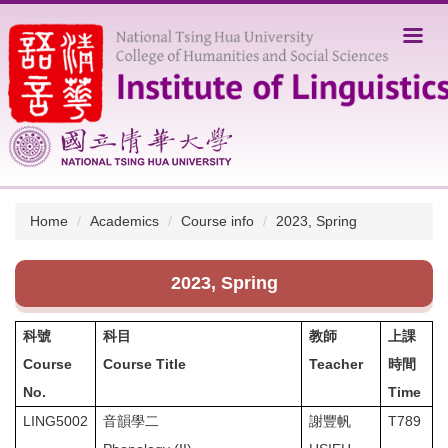
Jump
to
the
main
content
block
Home
Academics
Course info
2023, Spring
2023, Spring
科號
科目
教師
上課
Course
Course Title
Teacher
時間
No.
Time
LING5002
音韻學二
謝豐帆
T789