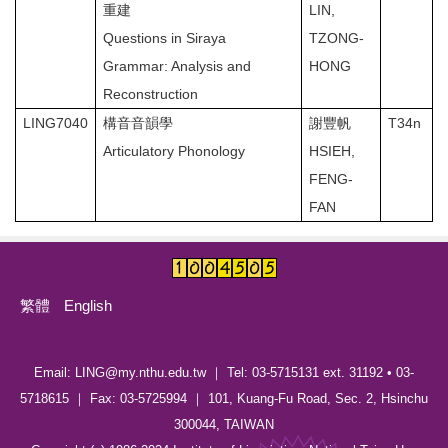
重建
LIN,
Questions in Siraya
TZONG-
Grammar: Analysis and
HONG
Reconstruction
LING7040
構音音韻學
謝豐帆
T34n
Articulatory Phonology
HSIEH,
FENG-
FAN
繁體
English
Email: LING@my.nthu.edu.tw ｜ Tel: 03-5715131 ext. 31192 • 03-
5718615 ｜ Fax: 03-5725994 ｜ 101, Kuang-Fu Road, Sec. 2, Hsinchu
300044, TAIWAN