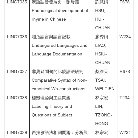
LING7035
漢語語音發展史：韻母篇
許慧娟
F678
Phonological development of
HSU,
rhyme in Chinese
HUI-
CHUAN
LING7036
瀕危語言與語言記載
廖秀娟
W234
Endangered Languages and
LIAO,
Language Documentation
HSIU-
CHUAN
LING7037
非典疑問句的比較語法研究
蔡維天
R678
Comparative Syntax of Non-
TSAI,
canonical Wh-constructions
WEI-TIEN
LING7038
標籤理論與主語問題
林宗宏
T234
Labeling Theory and
LIN,
Questions of Subject
TZONG-
HONG
LING7039
西拉雅語法相關問題：分析與
林宗宏
W234