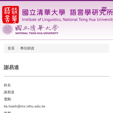
跳
到
主
要
內
容
區
首頁
專任師資
謝易達
姓名:
謝易達
電郵:
ita.hsieh@mx.nthu.edu.tw