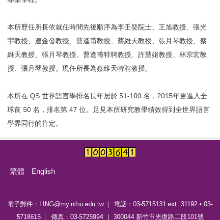
本所歷任所長依就任時間先後順序為李壬癸院士、王旭教授、張光
宇教授、連金發教授、曹逢甫教授、蔡維天教授、張月琴教授、蔡
維天教授、張月琴教授、曹逢甫特聘教授、許慧娟教授、林宗宏教
授、張月琴教授。現任所長為蔡維天特聘教授。
本所在 QS 世界語言學排名長年居於 51-100 名，2015年更進入全
球前 50 名，排名第 47 位。足見本所研究教學績效得到全世界語言
學界同行的肯定。
繁體
English
電子郵件：LING@my.nthu.edu.tw ｜ 電話：03-5715131 ext. 31192 • 03-
5718615 ｜ 傳真：03-5725994 ｜ 300044 新竹市光復路二段101號